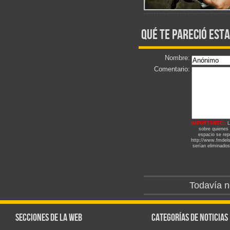
qué te pareció esta
Nombre:
Comentario:
IMPORTANTE!:
L
sobre quienes
espacio se repr
http://www.fmdels
serían eliminados
Todavía n
Secciones de la web
Categorías de noticias