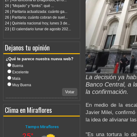
27 | Así funciona el Dragonbot, el ro...
26 | “Mojado” y “tonks”: qué ...
26 | Paritaria actualizada: cuánto ga...
26 | Paritaria: cuánto cobran de suel...
24 | Quiniela nacional hoy, lunes 3 de...
23 | El calendario lunar de agosto 202...
Dejanos tu opinión
¿Qué te parece nuestra nueva web?
Buena
Excelente
La decisión ya habí
Mala
Banco Central, a l
Muy Buena
la confirmación.
Votar
En medio de la escala
Clima en Miraflores
Javier Milei, confirmó
la idea de alivianar l
"Es una tortura lo de