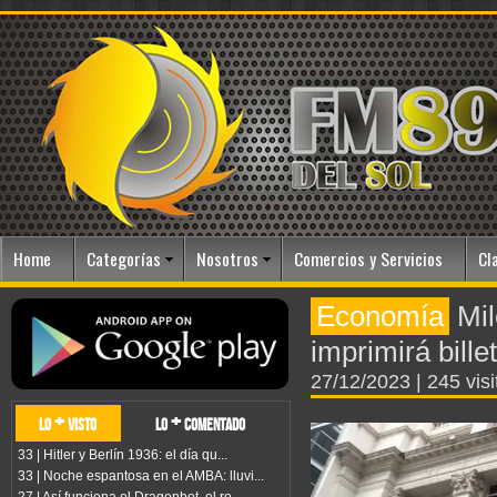
Home
Categorías
Nosotros
Comercios y Servicios
Cl
Economía
Mil
imprimirá bill
27/12/2023
| 245 vis
lo + visto
lo + comentado
33 | Hitler y Berlín 1936: el día qu...
33 | Noche espantosa en el AMBA: lluvi...