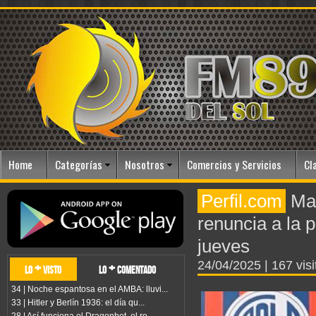
Home
Categorías
Nosotros
Comercios y Servicios
Cl
Perfil.com
Mar
renuncia a la 
jueves
24/04/2025
| 167 vis
lo + visto
lo + comentado
34 | Noche espantosa en el AMBA: lluvi...
33 | Hitler y Berlín 1936: el día qu...