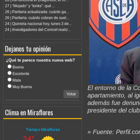
28 | Así funciona el Dragonbot, el ro...
27 | “Mojado” y “tonks”: qué ...
26 | Paritaria actualizada: cuánto ga...
26 | Paritaria: cuánto cobran de suel...
24 | Quiniela nacional hoy, lunes 3 de...
24 | Investigadores del Conicet realiz...
Dejanos tu opinión
¿Qué te parece nuestra nueva web?
Buena
Excelente
Mala
El entorno de la C
Muy Buena
Votar
apartamiento, al i
además fue denunc
presidente del clu
Clima en Miraflores
» Fuente: Perfil.c