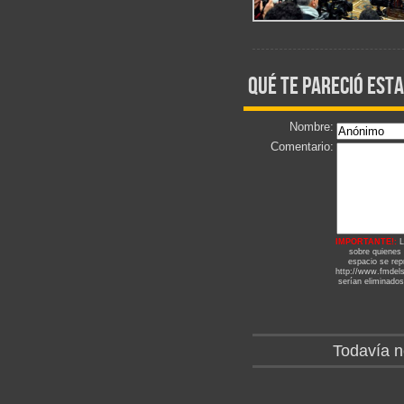
qué te pareció esta
Nombre:
Comentario:
IMPORTANTE!:
L
sobre quienes
espacio se repr
http://www.fmdels
serían eliminados
Todavía n