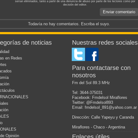
serían eliminados, tanto a partir de una denuncia de abuso por parte de los lectores como por
decisión del editor.
Enviar comentario
Todavía no hay comentarios. Escriba el suyo.
egorías de noticias
Nuestras redes sociales
lidad
cas en Redes
rtes
Para contactarse con
acados
nosotros
omía
Fm del Sol 89.3 MHz
ación
ctáculos
Tel: 3644-375031
ERNACIONALES
Facebook: Fmdelsol Miraflores
Twitter: @Fmdelsol893
iales
Email: fmdelsol_891@yahoo.com.ar
ación
ALES
Dirección: Calle Yapeyu y Caranda
do
Miraflores - Chaco - Argentina
IONALES
de Opinión
Enlaces útiles