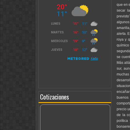
que en e
secar l
previst
algunos 
amarilla
alerta. 
roya y 
químico
segunda
se cuent
Más allá
sur, au
muchas 
desarrol
situaci
encañar 
Cotizaciones
buenos
comport
precio u
de la c
polític
bonaeren