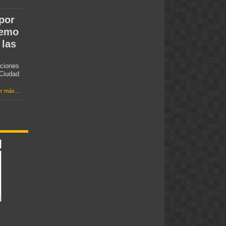
 por
remo
 las
ciones
 Ciudad
r más...