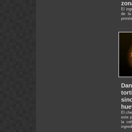
zon
El ing
de la
pronós
Dan
tort
sin
hue
El che
este p
la ceb
ingred