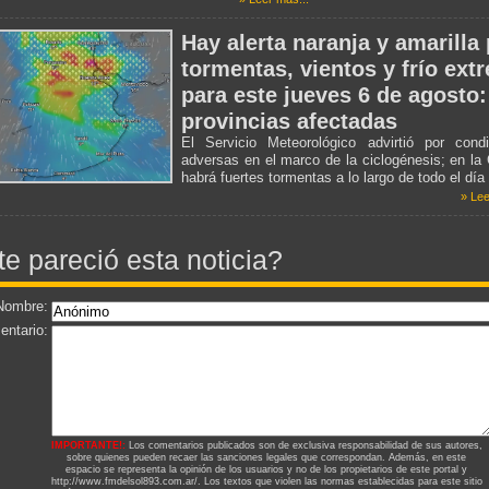
Hay alerta naranja y amarilla
tormentas, vientos y frío ext
para este jueves 6 de agosto:
provincias afectadas
El Servicio Meteorológico advirtió por condi
adversas en el marco de la ciclogénesis; en la
habrá fuertes tormentas a lo largo de todo el día
» Lee
te pareció esta noticia?
Nombre:
ntario:
IMPORTANTE!:
Los comentarios publicados son de exclusiva responsabilidad de sus autores,
sobre quienes pueden recaer las sanciones legales que correspondan. Además, en este
espacio se representa la opinión de los usuarios y no de los propietarios de este portal y
http://www.fmdelsol893.com.ar/. Los textos que violen las normas establecidas para este sitio