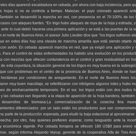
stos días apareció escaldadura en cebada, por ahora con baja incidencia, pero 
as hojas si no se controla a tiempo. Malezas: el yuyo colorado apareció ant
oTambién se desarrolló la mancha en red, con presencia en el 70-100% de los l
casos con ataques fuertes. “En trigo hubo ataques de roya de la hoja y estriada,
, ante lo cual debió hacerse una primera aplicación y se está a las puertas de la 
En el norte de Buenos Aires, el asesor Julio Lieutier dice que ”los trigos sufrieron a
que en estos días hay una oleada de mancha amarilla que está siendo objeto de
 con avión. En cebada apareció mancha en red, que ya exigió una aplicación y v
. Para el control de estas enfermedades ha habido una evolución en los product
a con mezclas que ofrecen contundencia en el control y gran residualidad en los
 de esta coyuntura, la situación general de los trigos es muy buena en la subregió
nque con problemas en el centro de la provincia de Buenos Aires, donde se han
hectáreas por condiciones de anegamiento. En el norte de Buenos Aires los 
laron muy buen macollaje, se refertilizaron con nitrógeno algunos lotes y hubo 
ones de encharcamiento temporario. En el sur, los trigos están con dos nudos 
y las cebadas van llegando a la etapa de aparición de la hoja bandera, tambié
 desarrollos de biomasa.La comercialización de la cosecha fina mues
amientos diferenciados: por un lado están los productores que van comprometi
na parte de la producción esperada, para eludir la baja estacional al aproximarse
osecha; por otro, hay quienes prefieren esperar, como resguardo ante la incer
a y económica vigente. Por cebada forrajera se ofrecen 180 US$/t para enero e
se, según informa Alejando Vejrup, gerente de la cooperativa Alfa de Tres Arr