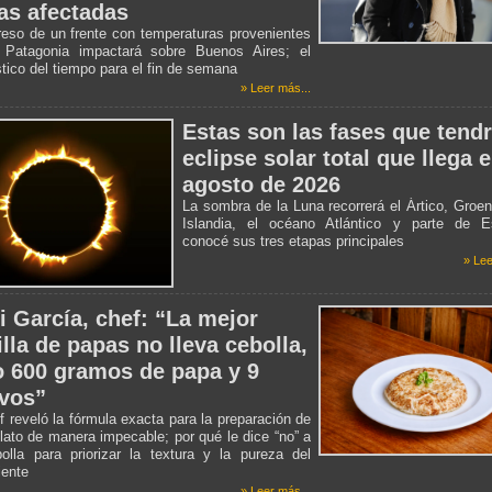
as afectadas
reso de un frente con temperaturas provenientes
 Patagonia impactará sobre Buenos Aires; el
tico del tiempo para el fin de semana
» Leer más...
Estas son las fases que tendr
eclipse solar total que llega 
agosto de 2026
La sombra de la Luna recorrerá el Ártico, Groen
Islandia, el océano Atlántico y parte de E
conocé sus tres etapas principales
» Lee
i García, chef: “La mejor
illa de papas no lleva cebolla,
o 600 gramos de papa y 9
vos”
f reveló la fórmula exacta para la preparación de
lato de manera impecable; por qué le dice “no” a
olla para priorizar la textura y la pureza del
iente
» Leer más...