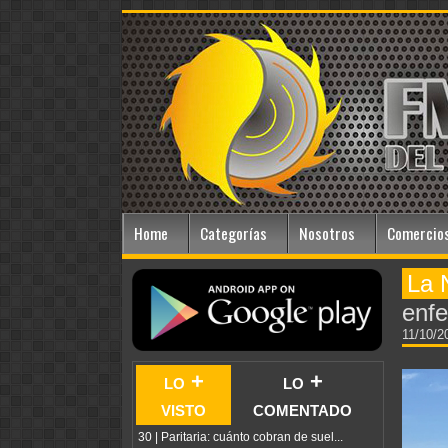
Home
Categorías
Nosotros
Comercios
La 
enfe
11/10/
lo +
lo +
visto
comentado
30 | Paritaria: cuánto cobran de suel...