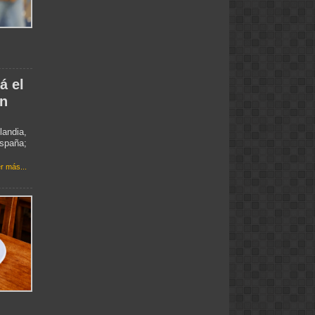
á el
en
landia,
spaña;
r más...