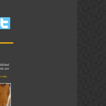
bilidad
ada por
r más...