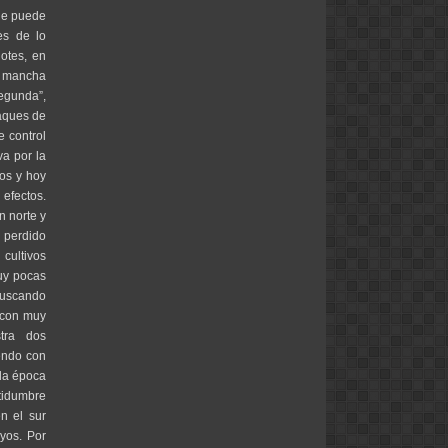
que puede
es de lo
otes, en
 y mancha
segunda”,
taques de
 control
a por la
os y hoy
 efectos.
n norte y
 perdido
cultivos
muy pocas
buscando
n con muy
tra dos
endo con
 la época
tidumbre
n el sur
oyos. Por