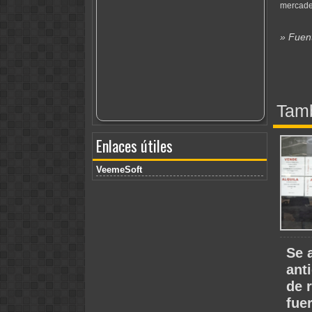
mercader
» Fuen
Tamb
Enlaces útiles
VeemeSoft
Se 
ant
de 
fue