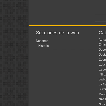
Secciones de la web
Cat
Actua
Nosotros
Criti
Historia
Depo
Dest
Econ
Educ
Espe
INT
Judic
La N
LOC
Mun
NAC
Nota 