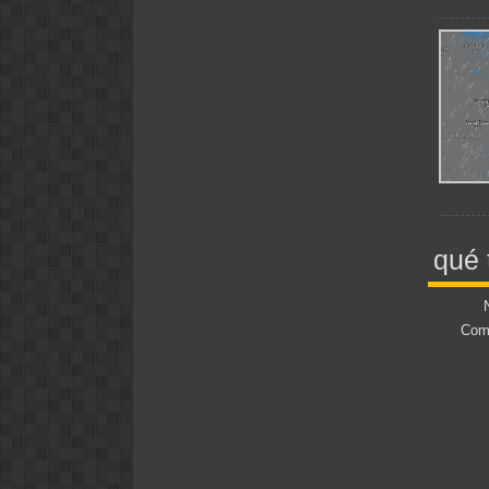
qué 
Come