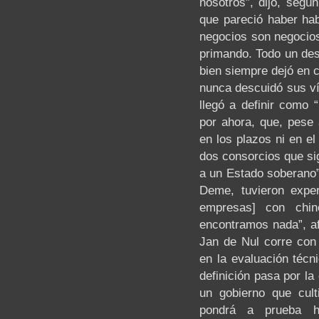
nosotros”, dijo, según
que pareció haber hab
negocios son negocios
primando. Todo un desa
bien siempre dejó en c
nunca descuidó sus ví
llegó a definir como 
por ahora, que, pese 
en los plazos ni en e
dos consorcios que si
a un Estado soberano”
Deme, tuvieron exper
empresas] con chin
encontramos nada”, af
Jan de Nul corre con
en la evaluación técn
definición pasa por l
un gobierno que cult
pondrá a prueba h