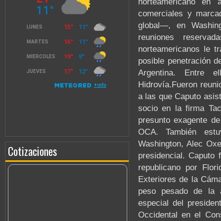
norteamericano en 
comerciales y marcad
global—, en Washin
reuniones reservad
norteamericanos le tr
posible penetración d
Argentina. Entre e
Hidrovía.Fueron reuni
a las que Caputo asist
socio en la firma Tac
presunto exagente de
OCA. También estuv
Washington, Alec Oxe
Cotizaciones
presidencial. Caputo 
republicano por Flor
Exteriores de la Cám
peso pesado de la a
especial del preside
Occidental en el Con