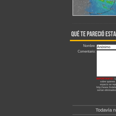
qué te pareció esta
Nombre:
Comentario:
IMPORTANTE!:
L
sobre quienes
espacio se repr
http://www.fmdels
serían eliminados
Todavía n