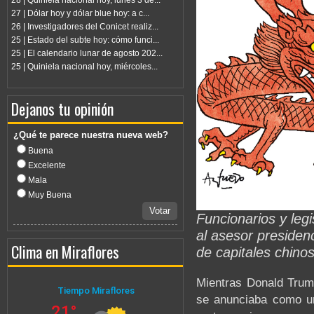
28 | Quiniela nacional hoy, lunes 3 de...
27 | Dólar hoy y dólar blue hoy: a c...
26 | Investigadores del Conicet realiz...
25 | Estado del subte hoy: cómo funci...
25 | El calendario lunar de agosto 202...
25 | Quiniela nacional hoy, miércoles...
Dejanos tu opinión
¿Qué te parece nuestra nueva web?
Buena
Excelente
Mala
Muy Buena
Votar
Funcionarios y leg
al asesor presidenc
Clima en Miraflores
de capitales chino
Mientras Donald Trum
se anunciaba como un