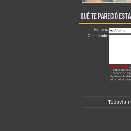
qué te pareció esta
Nombre:
Comentario:
IMPORTANTE!:
L
sobre quienes
espacio se repr
http://www.fmdels
serían eliminados
Todavía n