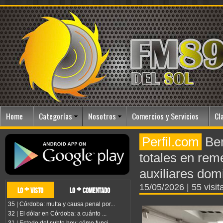
Home
Categorías
Nosotros
Comercios y Servicios
Cl
Perfil.com
Ben
totales en rem
auxiliares domi
15/05/2026
| 55 visit
lo + visto
lo + comentado
35 | Córdoba: multa y causa penal por...
32 | El dólar en Córdoba: a cuánto ...