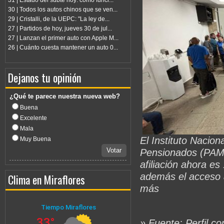
31 | Estado del subte hoy: cómo funci...
30 | Todos los autos chinos que se ven...
29 | Cristalli, de la UEPC: "La ley de...
27 | Partidos de hoy, jueves 30 de jul...
27 | Lanzan el primer auto con Apple M...
26 | Cuánto cuesta mantener un auto 0...
Dejanos tu opinión
¿Qué te parece nuestra nueva web?
Buena
Excelente
Mala
El Instituto Nacion
Muy Buena
Votar
Pensionados (PAMI)
afiliación ahora es
además el acceso 
Clima en Miraflores
más
» Fuente: Perfil.c