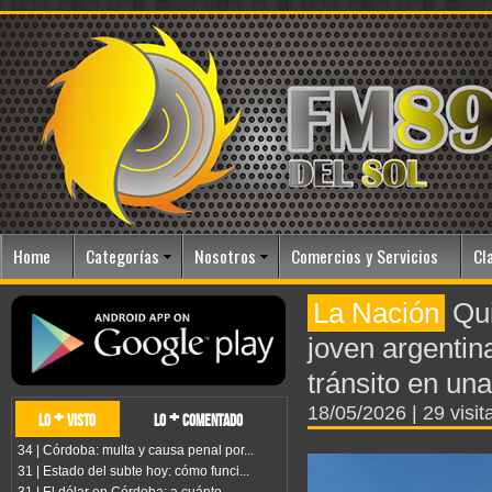
Home
Categorías
Nosotros
Comercios y Servicios
Cl
La Nación
Qui
joven argentin
tránsito en una
18/05/2026
| 29 visit
lo + visto
lo + comentado
34 | Córdoba: multa y causa penal por...
31 | Estado del subte hoy: cómo funci...