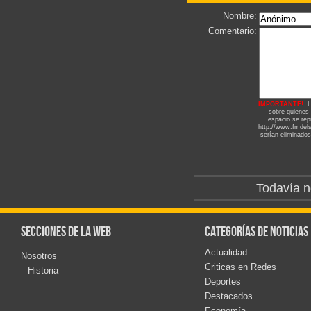
Nombre:
Comentario:
IMPORTANTE!:
L
sobre quienes
espacio se repr
http://www.fmdels
serían eliminados
Todavía n
Secciones de la web
Categorías de noticias
Actualidad
Nosotros
Criticas en Redes
Historia
Deportes
Destacados
Economía