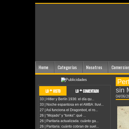
Home
Categorías
Nosotros
Comercios
Per
sin 
lo + visto
lo + comentado
04/06/
33 | Hitler y Berlín 1936: el día qu...
33 | Noche espantosa en el AMBA: lluvi...
27 | Así funciona el Dragonbot, el ro...
26 | “Mojado” y “tonks”: qué ...
26 | Paritaria actualizada: cuánto ga...
26 | Paritaria: cuánto cobran de suel...