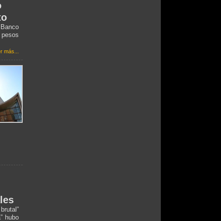
o
to
l Banco
0 pesos
r más...
les
rutal”
a” hubo