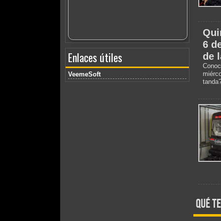
Qui
6 d
Enlaces útiles
de 
Conoc
miérc
VeemeSoft
tanda
qué te