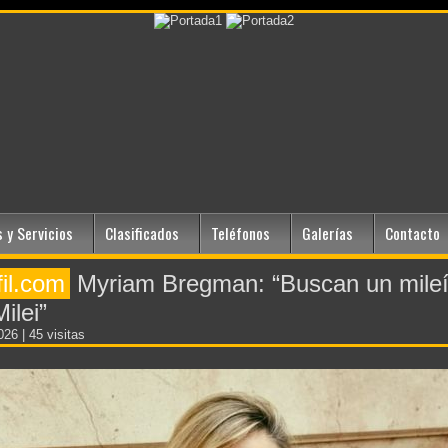
 y Servicios
Clasificados
Teléfonos
Galerías
Contacto
fil.com
Myriam Bregman: “Buscan un mile
Milei”
2026
| 45 visitas