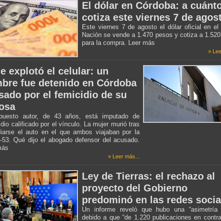
El dólar en Córdoba: a cuánt
cotiza este viernes 7 de agos
Este viernes 7 de agosto el dólar oficial en e
Nación se vende a 1.470 pesos y cotiza a 1.52
para la compra. Leer más
» Lee
e explotó el celular: un
bre fue detenido en Córdoba
sado por el femicidio de su
osa
puesto autor, de 43 años, está imputado de
dio calificado por el vínculo. La mujer murió tras
diarse el auto en el que ambos viajaban por la
-53. Qué dijo el abogado defensor del acusado.
más
» Leer más...
Ley de Tierras: el rechazo al
proyecto del Gobierno
predominó en las redes socia
Un informe reveló que hubo una “asimetría b
debido a que “de 1.220 publicaciones en contr