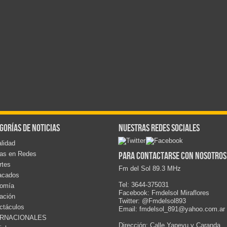
gorías de noticias
Nuestras redes sociales
lidad
cas en Redes
Para contactarse con nosotros
rtes
Fm del Sol 89.3 MHz
acados
Tel: 3644-375031
omía
Facebook: Fmdelsol Miraflores
ación
Twitter: @Fmdelsol893
ctáculos
Email: fmdelsol_891@yahoo.com.ar
ERNACIONALES
Dirección: Calle Yapeyu y Caranda