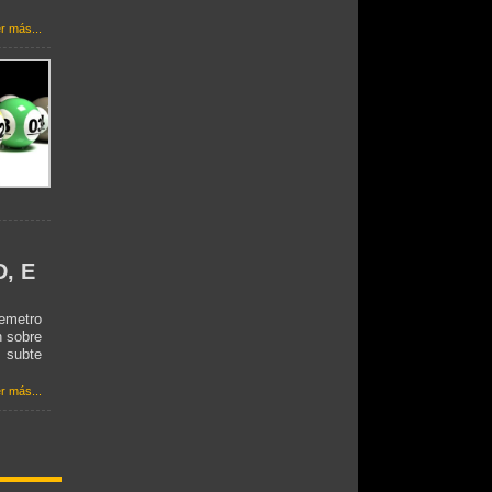
r más...
D, E
remetro
n sobre
 subte
r más...