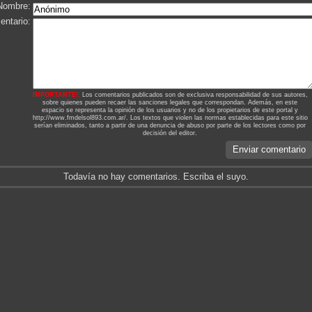
Nombre:
ntario:
IMPORTANTE!:
Los comentarios publicados son de exclusiva responsabilidad de sus autores,
sobre quienes pueden recaer las sanciones legales que correspondan. Además, en este
espacio se representa la opinión de los usuarios y no de los propietarios de este portal y
http://www.fmdelsol893.com.ar/. Los textos que violen las normas establecidas para este sitio
serían eliminados, tanto a partir de una denuncia de abuso por parte de los lectores como por
decisión del editor.
Enviar comentario
Todavía no hay comentarios. Escriba el suyo.