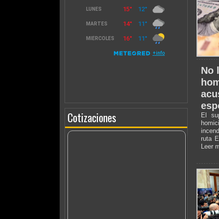
No l
hom
acu
esp
Cotizaciones
El su
homici
incen
ruta E
Leer 