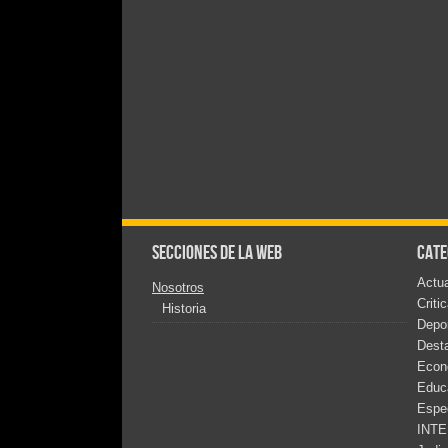
Secciones de la web
Cate
Actua
Nosotros
Criti
Historia
Depo
Dest
Econ
Educ
Espe
INT