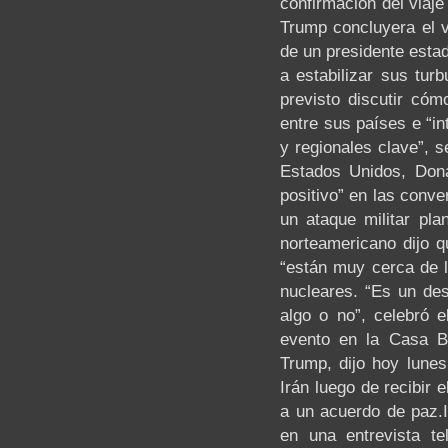
confirmación del viaj
Trump concluyera el v
de un presidente esta
a estabilizar sus turb
previsto discutir cóm
entre sus países e “i
y regionales clave”, 
Estados Unidos, Dona
positivo” en las conv
un ataque militar pla
norteamericano dijo q
“están muy cerca de l
nucleares. “Es un des
algo o no”, celebró 
evento en la Casa B
Trump, dijo hoy lunes
Irán luego de recibir 
a un acuerdo de paz.I
en una entrevista t