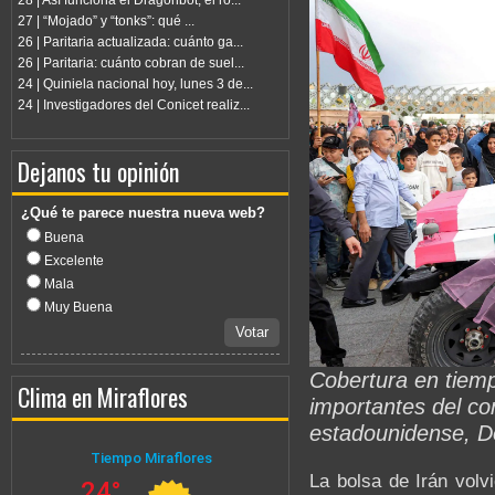
28 | Así funciona el Dragonbot, el ro...
27 | “Mojado” y “tonks”: qué ...
26 | Paritaria actualizada: cuánto ga...
26 | Paritaria: cuánto cobran de suel...
24 | Quiniela nacional hoy, lunes 3 de...
24 | Investigadores del Conicet realiz...
Dejanos tu opinión
¿Qué te parece nuestra nueva web?
Buena
Excelente
Mala
Muy Buena
Votar
Cobertura en tiem
Clima en Miraflores
importantes del con
estadounidense, 
La bolsa de Irán volv