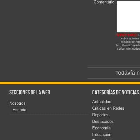
Comentario:
IMPORTANTE!:
L
sobre quienes
espacio se repr
http://www.fmdels
serían eliminados
Todavía n
Secciones de la web
Categorías de noticias
Actualidad
Nosotros
Criticas en Redes
Historia
Deportes
Destacados
Economía
Educación