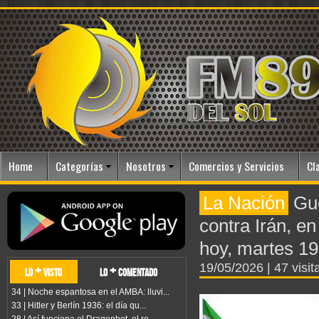
Home
Categorías
Nosotros
Comercios y Servicios
Cl
La Nación
Gue
contra Irán, e
hoy, martes 1
19/05/2026
| 47 visit
lo + visto
lo + comentado
34 | Noche espantosa en el AMBA: lluvi...
33 | Hitler y Berlín 1936: el día qu...