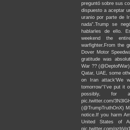
preguntó sobre sus com
dispuesto a aceptar u
uranio por parte de I
nada”.Trump se neg
hablarles de ello. 
weekend the enti
warfighter.From the 
Dover Motor Speedway
gratitude was absolu
War ?? (@DeptofWar) 
Qatar, UAE, some other
on Iran attack‘We w
tomorrow’‘I’ve put it o
possibly, for a 
pic.twitter.com/3N3l
(@TrumpTruthOnX) Ma
notice.If you harm Am
United States of A
pic.twitter.co